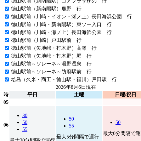
徳山駅前（新南陽駅）コアプラザかの 行
徳山駅前（新南陽駅）鹿野 行
徳山駅前（川崎・イオン・瀬ノ上）長田海浜公園 行
徳山駅前（川崎・新南陽駅）東ソー入口 行
徳山駅前（川崎・瀬ノ上）長田海浜公園 行
徳山駅前（川崎）戸田駅前 行
徳山駅前（矢地峠・打木野）高瀬 行
徳山駅前（矢地峠・打木野）堀 行
徳山駅前～ソレーネ～湯野温泉 行
徳山駅前～ソレーネ～防府駅前 行
粭島（久米・商工・徳山駅・福川）戸田駅 行
2026年8月6日
現在
時
平日
土曜
日曜/祝日
05
30
50
50
50
06
55
55
最大0分間隔で運
最大5分間隔で運行
最大20分間隔で運行