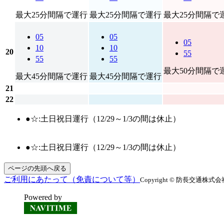
最大25分間隔で運行
最大25分間隔で運行
最大25分間隔で
05
05
05
10
10
20
55
55
55
最大50分間隔で
最大45分間隔で運行
最大45分間隔で運行
21
22
●☆:土日祝日運行（12/29～1/3の間は休止）
●☆:土日祝日運行（12/29～1/3の間は休止）
ページの先頭へ戻る
ご利用にあたって（免責について等）
Copyright © 防長交通株式会社 All
Powered by