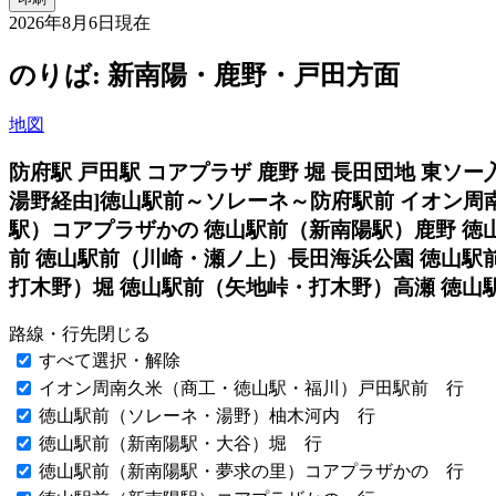
2026年8月6日
現在
のりば: 新南陽・鹿野・戸田方面
地図
防府駅 戸田駅 コアプラザ 鹿野 堀 長田団地 東ソー入
湯野経由]
徳山駅前～ソレーネ～防府駅前 イオン周
駅）コアプラザかの 徳山駅前（新南陽駅）鹿野 徳
前 徳山駅前（川崎・瀬ノ上）長田海浜公園 徳山駅
打木野）堀 徳山駅前（矢地峠・打木野）高瀬 徳山
路線・行先
閉じる
すべて選択・解除
イオン周南久米（商工・徳山駅・福川）戸田駅前 行
徳山駅前（ソレーネ・湯野）柚木河内 行
徳山駅前（新南陽駅・大谷）堀 行
徳山駅前（新南陽駅・夢求の里）コアプラザかの 行