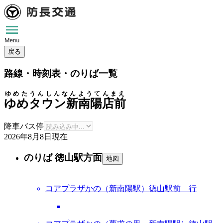
戻る
路線・時刻表・のりば一覧
ゆめたうんしんなんようてんまえ
ゆめタウン新南陽店前
降車バス停
2026年8月8日
現在
のりば 徳山駅方面
地図
コアプラザかの（新南陽駅）徳山駅前 行