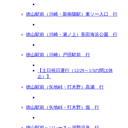
徳山駅前（川崎・新南陽駅）東ソー入口 行
徳山駅前（川崎・瀬ノ上）長田海浜公園 行
徳山駅前（川崎）戸田駅前 行
【土日祝日運行（12/29～1/3の間は休
止）】
徳山駅前（矢地峠・打木野）高瀬 行
徳山駅前（矢地峠・打木野）堀 行
徳山駅前～ソレーネ～湯野温泉 行