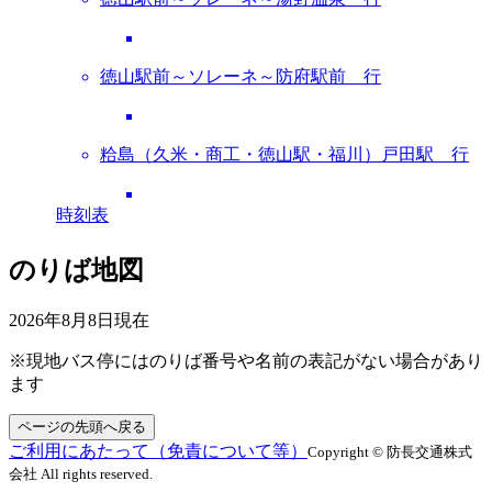
徳山駅前～ソレーネ～防府駅前 行
粭島（久米・商工・徳山駅・福川）戸田駅 行
時刻表
のりば地図
2026年8月8日
現在
※現地バス停にはのりば番号や名前の表記がない場合があり
ます
ページの先頭へ戻る
ご利用にあたって（免責について等）
Copyright © 防長交通株式
会社 All rights reserved.