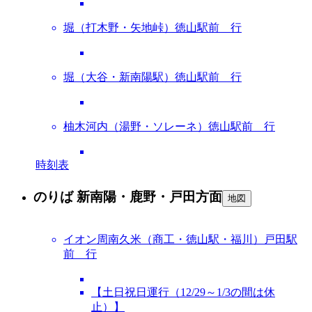
堀（打木野・矢地峠）徳山駅前 行
堀（大谷・新南陽駅）徳山駅前 行
柚木河内（湯野・ソレーネ）徳山駅前 行
時刻表
のりば 新南陽・鹿野・戸田方面
地図
イオン周南久米（商工・徳山駅・福川）戸田駅
前 行
【土日祝日運行（12/29～1/3の間は休
止）】