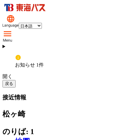
お知らせ 1件
開く
戻る
接近情報
松ヶ崎
のりば: 1