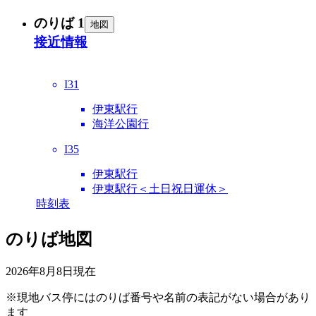
のりば 1
地図
接近情報
I31
伊東駅行
海洋公園行
I35
伊東駅行
伊東駅行＜土日祝日運休＞
時刻表
のりば地図
2026年8月8日
現在
※現地バス停にはのりば番号や名前の表記がない場合があり
ます