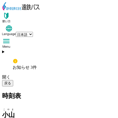
お知らせ 3件
開く
戻る
時刻表
こやま
小山