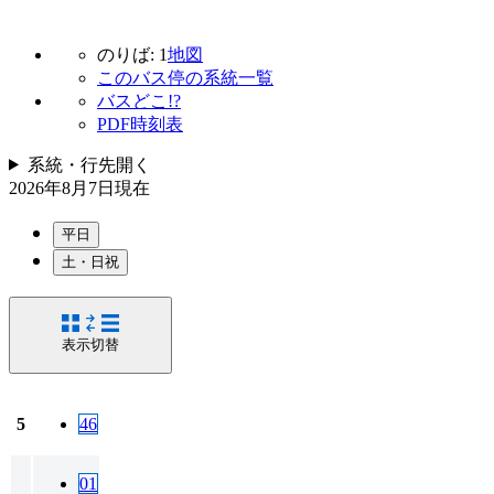
のりば: 1
地図
このバス停の系統一覧
バスどこ!?
PDF時刻表
系統・行先
開く
2026年8月7日
現在
平日
土・日祝
表示切替
5
46
01