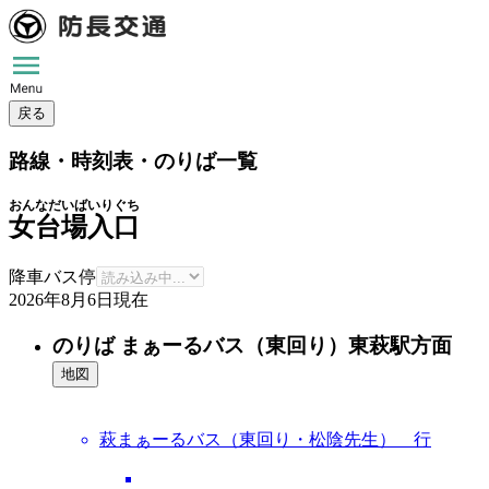
戻る
路線・時刻表・のりば一覧
おんなだいばいりぐち
女台場入口
降車バス停
2026年8月6日
現在
のりば まぁーるバス（東回り）東萩駅方面
地図
萩まぁーるバス（東回り・松陰先生） 行