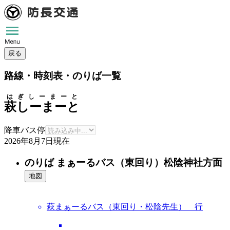
戻る
路線・時刻表・のりば一覧
はぎしーまーと
萩しーまーと
降車バス停
2026年8月7日
現在
のりば まぁーるバス（東回り）松陰神社方面
地図
萩まぁーるバス（東回り・松陰先生） 行