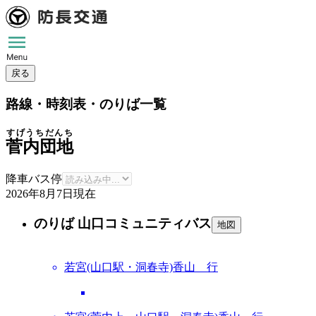
戻る
路線・時刻表・のりば一覧
すげうちだんち
菅内団地
降車バス停
2026年8月7日
現在
のりば 山口コミュニティバス
地図
若宮(山口駅・洞春寺)香山 行