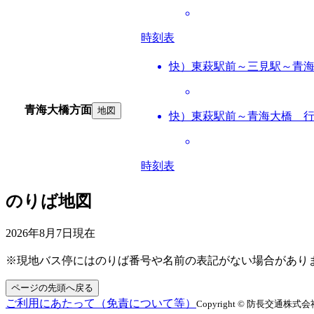
時刻表
快）東萩駅前～三見駅～青
青海大橋方面
地図
快）東萩駅前～青海大橋 
時刻表
のりば地図
2026年8月7日
現在
※現地バス停にはのりば番号や名前の表記がない場合があり
ページの先頭へ戻る
ご利用にあたって（免責について等）
Copyright © 防長交通株式会社 All