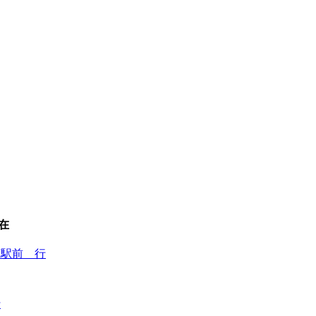
在
萩駅前 行
行