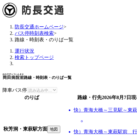
防長交通ホームページ
>
バス停時刻表検索
>
路線・時刻表・のりば一覧
運行状況
検索トップページ
おかだびょういんまえ
岡田病院前
路線・時刻表・のりば一覧
降車バス停
のりば
路線・行先
2026年8月7日
現
快）青海大橋～三見駅～東
秋芳洞・東萩駅方面
地図
快）青海大橋～東萩駅前 