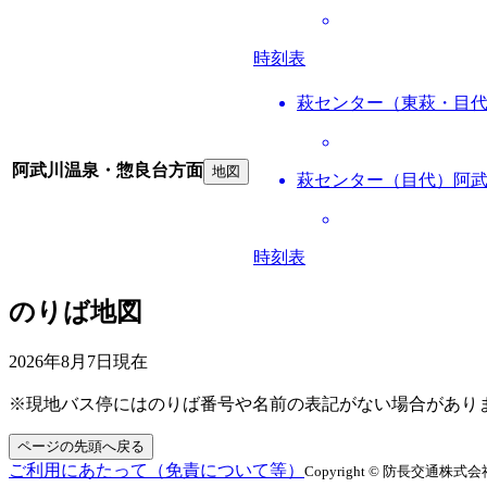
時刻表
萩センター（東萩・目
阿武川温泉・惣良台方面
地図
萩センター（目代）阿
時刻表
のりば地図
2026年8月7日
現在
※現地バス停にはのりば番号や名前の表記がない場合があり
ページの先頭へ戻る
ご利用にあたって（免責について等）
Copyright © 防長交通株式会社 All