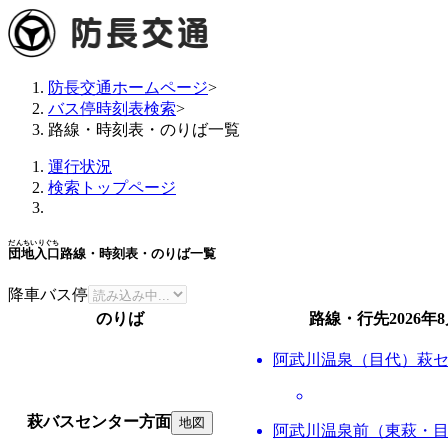
防長交通ホームページ
>
バス停時刻表検索
>
路線・時刻表・のりば一覧
運行状況
検索トップページ
だんちいりぐち
団地入口
路線・時刻表・のりば一覧
降車バス停
のりば
路線・行先
2026年
阿武川温泉（目代）萩
萩バスセンター方面
地図
阿武川温泉前（東萩・