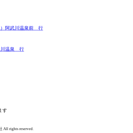
代）阿武川温泉前 行
武川温泉 行
ます
 rights reserved.