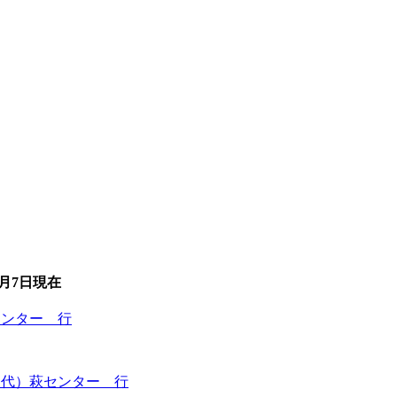
8月7日
現在
センター 行
目代）萩センター 行