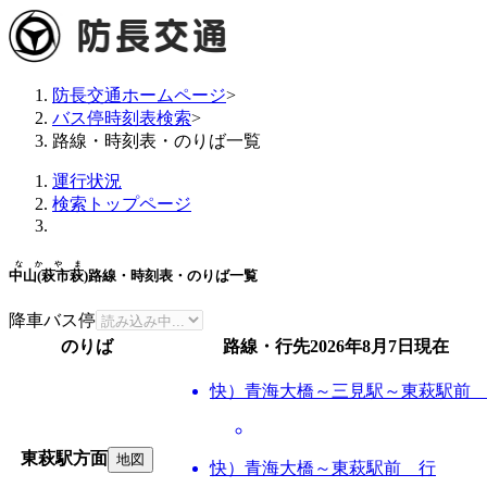
防長交通ホームページ
>
バス停時刻表検索
>
路線・時刻表・のりば一覧
運行状況
検索トップページ
なかやま
中山(萩市萩)
路線・時刻表・のりば一覧
降車バス停
のりば
路線・行先
2026年8月7日
現在
快）青海大橋～三見駅～東萩駅前
東萩駅方面
地図
快）青海大橋～東萩駅前 行