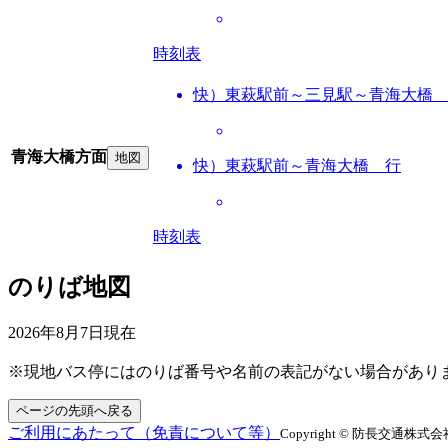
時刻表
快）東萩駅前～三見駅～青海大橋
青海大橋方面
地図
快）東萩駅前～青海大橋 行
時刻表
のりば地図
2026年8月7日
現在
※現地バス停にはのりば番号や名前の表記がない場合があり
ページの先頭へ戻る
ご利用にあたって（免責について等）
Copyright © 防長交通株式会社 All