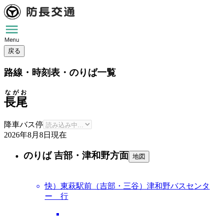
戻る
路線・時刻表・のりば一覧
ながお
長尾
降車バス停
2026年8月8日
現在
のりば 吉部・津和野方面
地図
快）東萩駅前（吉部・三谷）津和野バスセンタ
ー 行