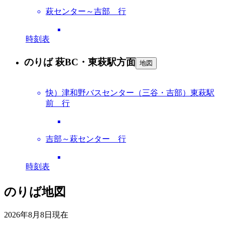
萩センター～吉部 行
時刻表
のりば 萩BC・東萩駅方面
地図
快）津和野バスセンター（三谷・吉部）東萩駅
前 行
吉部～萩センター 行
時刻表
のりば地図
2026年8月8日
現在