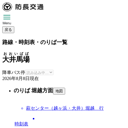
戻る
路線・時刻表・のりば一覧
おおいばば
大井馬場
降車バス停
2026年8月8日
現在
のりば 堀越方面
地図
萩センター（越ヶ浜・大井）堀越 行
時刻表