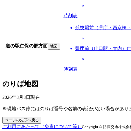
時刻表
競技場前（県庁・西京橋
道の駅仁保の郷方面
地図
県庁前（山口駅・大内）
時刻表
のりば地図
2026年8月8日
現在
※現地バス停にはのりば番号や名前の表記がない場合があり
ページの先頭へ戻る
ご利用にあたって（免責について等）
Copyright © 防長交通株式会社 All