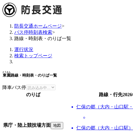
防長交通ホームページ
>
バス停時刻表検索
>
路線・時刻表・のりば一覧
運行状況
検索トップページ
とうえん
東園
路線・時刻表・のりば一覧
降車バス停
のりば
路線・行先
202
仁保の郷（大内・山口駅
県庁・陸上競技場方面
地図
仁保の郷（大内・山口駅