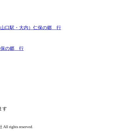
・山口駅・大内）仁保の郷 行
仁保の郷 行
ます
 rights reserved.