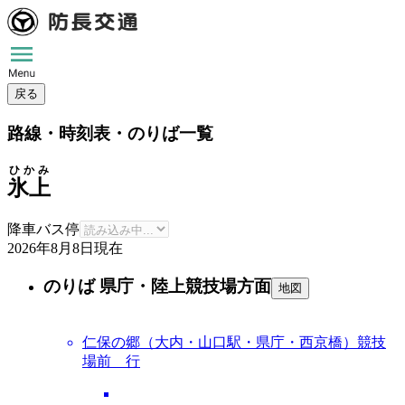
戻る
路線・時刻表・のりば一覧
ひかみ
氷上
降車バス停
2026年8月8日
現在
のりば 県庁・陸上競技場方面
地図
仁保の郷（大内・山口駅・県庁・西京橋）競技
場前 行