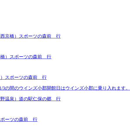
・西京橋）スポーツの森前 行
京橋）スポーツの森前 行
橋）スポーツの森前 行
9～1/3の間のウインズ小郡開館日はウインズ小郡に乗り入れます
宮野温泉）道の駅仁保の郷 行
スポーツの森前 行