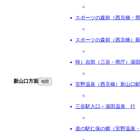
スポーツの森前（西京橋・
スポーツの森前（西京橋）
快）吉部（三谷・県庁）湯
新山口方面
地図
宮野温泉（西京橋）新山口
三谷駅入口～湯田温泉 行
道の駅仁保の郷（宮野温泉