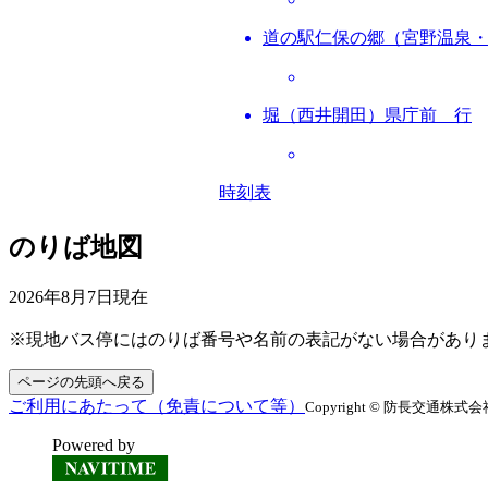
道の駅仁保の郷（宮野温泉
堀（西井開田）県庁前 行
時刻表
のりば地図
2026年8月7日
現在
※現地バス停にはのりば番号や名前の表記がない場合があり
ページの先頭へ戻る
ご利用にあたって（免責について等）
Copyright © 防長交通株式会社 All
Powered by