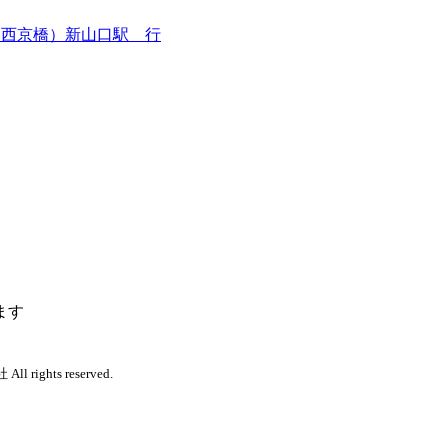
・西京橋）新山口駅 行
ます
 rights reserved.