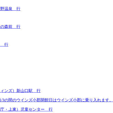
宮野温泉 行
ツの森前 行
泉 行
ウィンズ）新山口駅 行
9～1/3の間のウインズ小郡開館日はウインズ小郡に乗り入れます
県庁・上東）児童センター 行