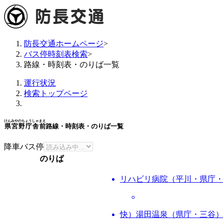
防長交通ホームページ
>
バス停時刻表検索
>
路線・時刻表・のりば一覧
運行状況
検索トップページ
けんみやのちょうしゃまえ
県宮野庁舎前
路線・時刻表・のりば一覧
降車バス停
のりば
リハビリ病院（平川・県庁
快）湯田温泉（県庁・三谷