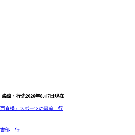
路線・行先
2026年8月7日
現在
・西京橋）スポーツの森前 行
）吉部 行