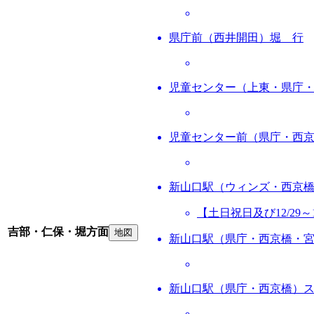
県庁前（西井開田）堀 行
児童センター（上東・県庁
児童センター前（県庁・西
新山口駅（ウィンズ・西京
【土日祝日及び12/2
吉部・仁保・堀方面
地図
新山口駅（県庁・西京橋・
新山口駅（県庁・西京橋）