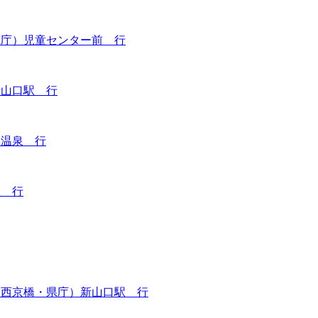
県庁）児童センター前 行
新山口駅 行
田温泉 行
駅 行
・西京橋・県庁）新山口駅 行