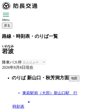
戻る
路線・時刻表・のりば一覧
いわなみ
岩波
降車バス停
2026年8月8日
現在
のりば 新山口・秋芳洞方面
地図
東萩駅前（大田）新山口駅 行
時刻表