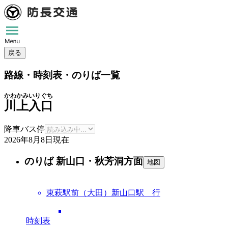
戻る
路線・時刻表・のりば一覧
かわかみいりぐち
川上入口
降車バス停
2026年8月8日
現在
のりば 新山口・秋芳洞方面
地図
東萩駅前（大田）新山口駅 行
時刻表