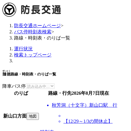
防長交通ホームページ
>
バス停時刻表検索
>
路線・時刻表・のりば一覧
運行状況
検索トップページ
ずいとく
隨徳
路線・時刻表・のりば一覧
降車バス停
のりば
路線・行先
2026年8月7日
現在
秋芳洞（十文字）新山口駅 行
新山口方面
地図
【12/29～1/3の間休止】