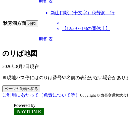
時刻表
新山口駅（十文字）秋芳洞 行
秋芳洞方面
地図
【12/29～1/3の間休止】
時刻表
のりば地図
2026年8月7日
現在
※現地バス停にはのりば番号や名前の表記がない場合があり
ページの先頭へ戻る
ご利用にあたって（免責について等）
Copyright © 防長交通株式会社 All
Powered by