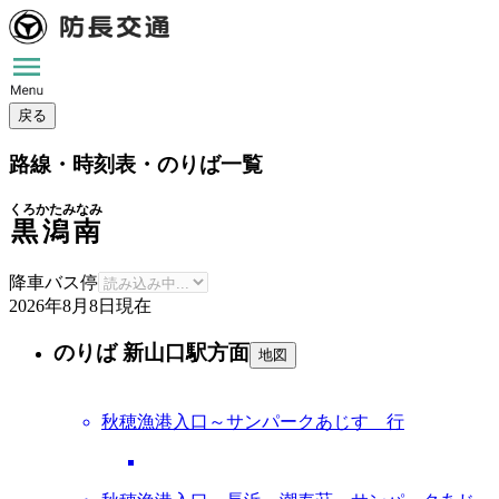
戻る
路線・時刻表・のりば一覧
くろかたみなみ
黒潟南
降車バス停
2026年8月8日
現在
のりば 新山口駅方面
地図
秋穂漁港入口～サンパークあじす 行