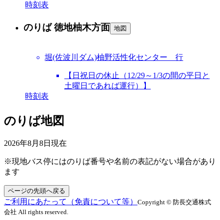
時刻表
のりば 徳地柚木方面
地図
堀(佐波川ダム)柚野活性化センター 行
【日祝日の休止（12/29～1/3の間の平日と
土曜日であれば運行）】
時刻表
のりば地図
2026年8月8日
現在
※現地バス停にはのりば番号や名前の表記がない場合があり
ます
ページの先頭へ戻る
ご利用にあたって（免責について等）
Copyright © 防長交通株式
会社 All rights reserved.