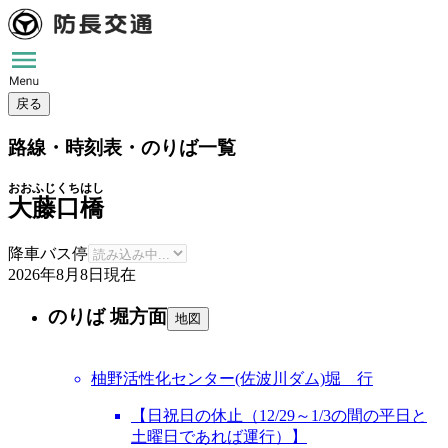
戻る
路線・時刻表・のりば一覧
おおふじくちはし
大藤口橋
降車バス停
2026年8月8日
現在
のりば 堀方面
地図
柚野活性化センター(佐波川ダム)堀 行
【日祝日の休止（12/29～1/3の間の平日と
土曜日であれば運行）】