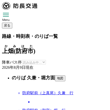
戻る
路線・時刻表・のりば一覧
かみはた
上畑(防府市)
降車バス停
2026年8月9日
現在
のりば 久兼・堀方面
地図
防府駅前（上真尾）久兼 行