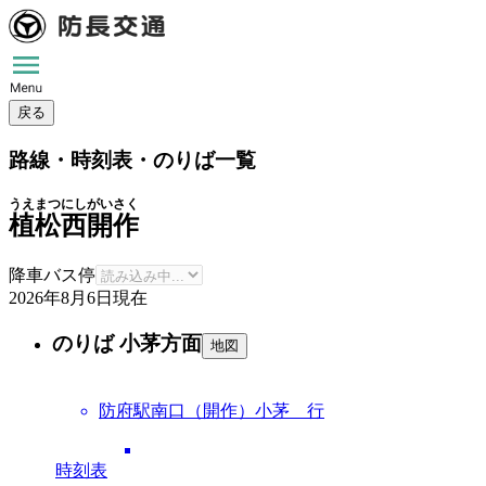
戻る
路線・時刻表・のりば一覧
うえまつにしがいさく
植松西開作
降車バス停
2026年8月6日
現在
のりば 小茅方面
地図
防府駅南口（開作）小茅 行
時刻表