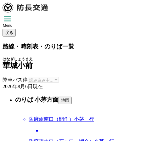
戻る
路線・時刻表・のりば一覧
はなぎしょうまえ
華城小前
降車バス停
2026年8月6日
現在
のりば 小茅方面
地図
防府駅南口（開作）小茅 行