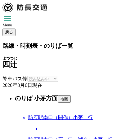
戻る
路線・時刻表・のりば一覧
よつつじ
四辻
降車バス停
2026年8月6日
現在
のりば 小茅方面
地図
防府駅南口（開作）小茅 行