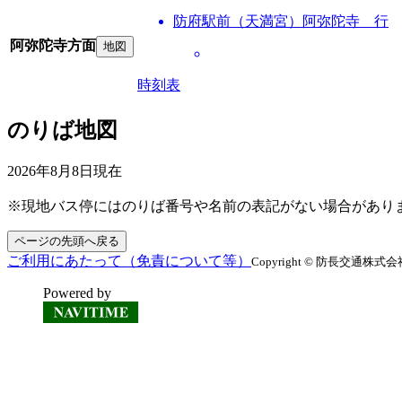
防府駅前（天満宮）阿弥陀寺 行
阿弥陀寺方面
地図
時刻表
のりば地図
2026年8月8日
現在
※現地バス停にはのりば番号や名前の表記がない場合があり
ページの先頭へ戻る
ご利用にあたって（免責について等）
Copyright © 防長交通株式会社 All
Powered by