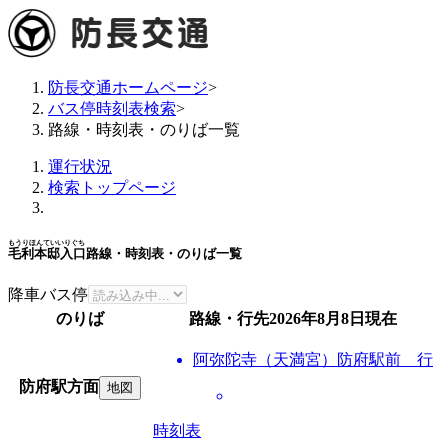
防長交通ホームページ
>
バス停時刻表検索
>
路線・時刻表・のりば一覧
運行状況
検索トップページ
もうりほんていいりぐち
毛利本邸入口
路線・時刻表・のりば一覧
降車バス停
のりば
路線・行先
2026年8月8日
現在
阿弥陀寺（天満宮）防府駅前 行
防府駅方面
地図
時刻表