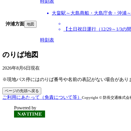
時刻表
大畠駅～大島商船・大島庁舎・沖浦
沖浦方面
地図
【土日祝日運行（12/29～1/3
時刻表
のりば地図
2026年8月6日
現在
※現地バス停にはのりば番号や名前の表記がない場合があり
ページの先頭へ戻る
ご利用にあたって（免責について等）
Copyright © 防長交通株式会社 All
Powered by