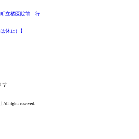
～町立橘医院前 行
の間は休止）】
ます
 rights reserved.