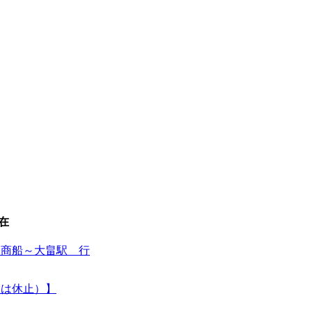
在
島商船～大畠駅 行
の間は休止）】