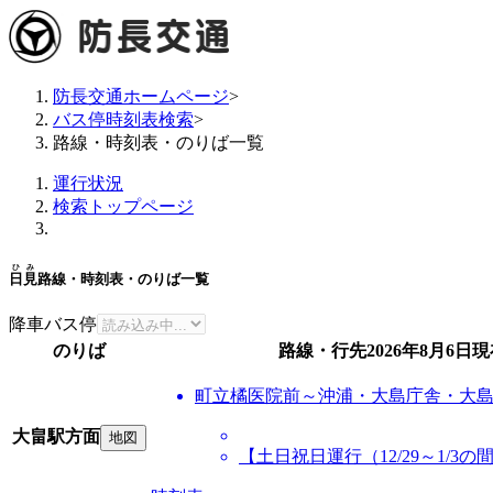
防長交通ホームページ
>
バス停時刻表検索
>
路線・時刻表・のりば一覧
運行状況
検索トップページ
ひみ
日見
路線・時刻表・のりば一覧
降車バス停
のりば
路線・行先
2026年8月6日
現
町立橘医院前～沖浦・大島庁舎・大
大畠駅方面
地図
【土日祝日運行（12/29～1/3