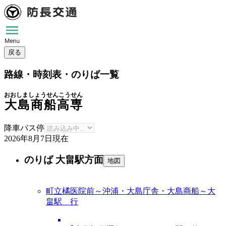
戻る
路線・時刻表・のりば一覧
おおしましょうせんこうせん
大島商船高専
降車バス停
2026年8月7日
現在
のりば 大畠駅方面
地図
町立橘医院前～沖浦・大島庁舎・大島商船～大
畠駅 行