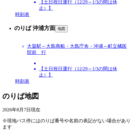
【土日祝日運行（12/29～1/3の間は休
止）】
時刻表
のりば 沖浦方面
地図
大畠駅～大島商船・大島庁舎・沖浦～町立橘医
院前 行
【土日祝日運行（12/29～1/3の間は休
止）】
時刻表
のりば地図
2026年8月7日
現在
※現地バス停にはのりば番号や名前の表記がない場合があり
ます