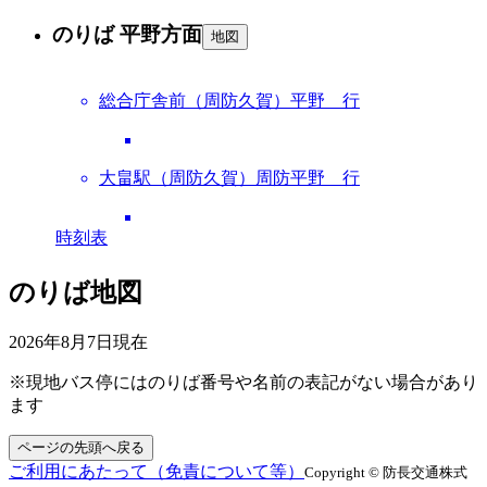
のりば 平野方面
地図
総合庁舎前（周防久賀）平野 行
大畠駅（周防久賀）周防平野 行
時刻表
のりば地図
2026年8月7日
現在
※現地バス停にはのりば番号や名前の表記がない場合があり
ます
ページの先頭へ戻る
ご利用にあたって（免責について等）
Copyright © 防長交通株式