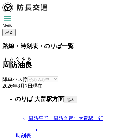
戻る
路線・時刻表・のりば一覧
すおうゆら
周防油良
降車バス停
2026年8月7日
現在
のりば 大畠駅方面
地図
周防平野（周防久賀）大畠駅 行
時刻表