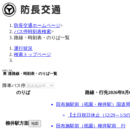
防長交通ホームページ
>
バス停時刻表検索
>
路線・時刻表・のりば一覧
運行状況
検索トップページ
ひがしうら
東浦
路線・時刻表・のりば一覧
降車バス停
のりば
路線・行先
2026年8月
田布施駅前（祇園・柳井駅）国道
【土日祝日休止（12/29～1
柳井駅方面
地図
田布施駅前（祇園）柳井駅前 行