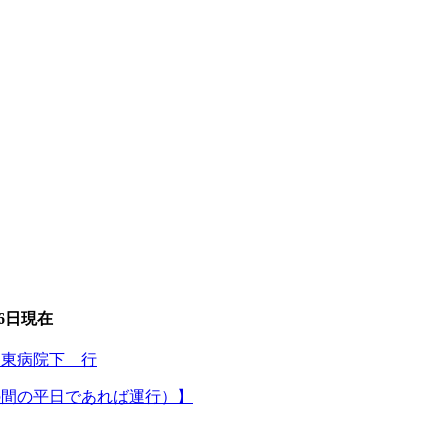
6日
現在
周東病院下 行
/3の間の平日であれば運行）】