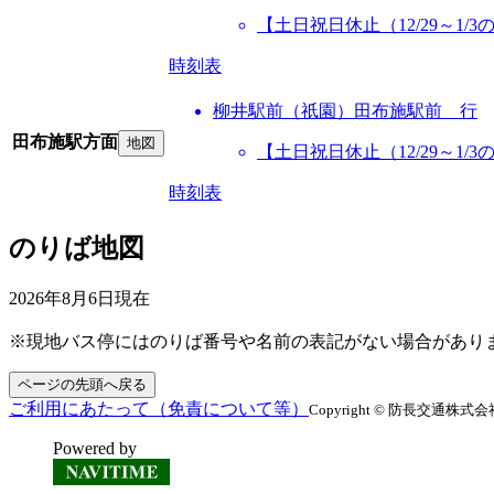
【土日祝日休止（12/29～1
時刻表
柳井駅前（祇園）田布施駅前 行
田布施駅方面
地図
【土日祝日休止（12/29～1
時刻表
のりば地図
2026年8月6日
現在
※現地バス停にはのりば番号や名前の表記がない場合があり
ページの先頭へ戻る
ご利用にあたって（免責について等）
Copyright © 防長交通株式会社 All
Powered by