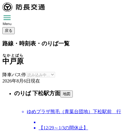
戻る
路線・時刻表・のりば一覧
なかとばら
中戸原
降車バス停
2026年8月6日
現在
のりば 下松駅方面
地図
ゆめプラザ熊毛（青葉台団地）下松駅前 行
【12/29～1/3の間休止】