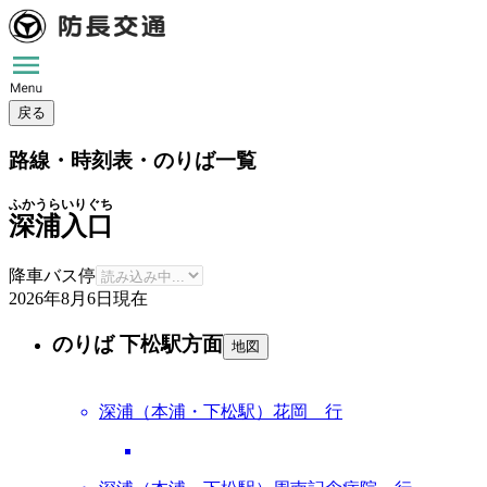
戻る
路線・時刻表・のりば一覧
ふかうらいりぐち
深浦入口
降車バス停
2026年8月6日
現在
のりば 下松駅方面
地図
深浦（本浦・下松駅）花岡 行