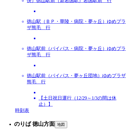
快）徳山駅前（新岩国駅）岩国駅前 行
徳山駅（ＢＰ・華陵・病院・夢ヶ丘）ゆめプラ
ザ熊毛 行
徳山駅前（バイパス・病院・夢ヶ丘）ゆめプラ
ザ熊毛 行
徳山駅前（バイパス・夢ヶ丘団地）ゆめプラザ
熊毛 行
【土日祝日運行（12/29～1/3の間は休
止）】
時刻表
のりば 徳山方面
地図