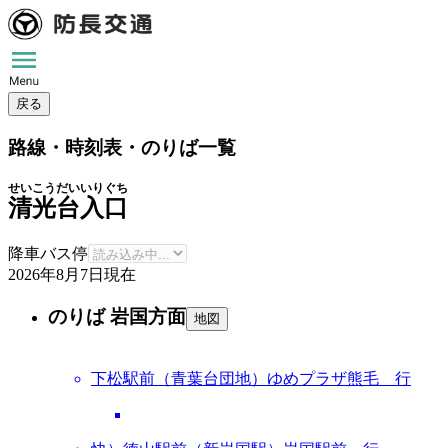
戻る
路線・時刻表・のりば一覧
せいこうだいいりぐち
清光台入口
降車バス停
2026年8月7日
現在
のりば 岩国方面
地図
下松駅前（青葉台団地）ゆめプラザ熊毛 行