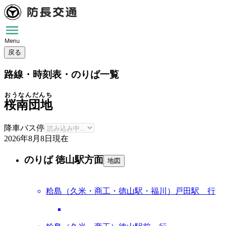
戻る
路線・時刻表・のりば一覧
おうなんだんち
桜南団地
降車バス停
2026年8月8日
現在
のりば 徳山駅方面
地図
粭島（久米・商工・徳山駅・福川）戸田駅 行