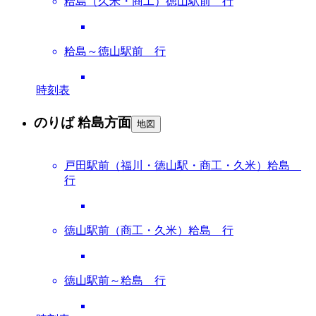
粭島（久米・商工）徳山駅前 行
粭島～徳山駅前 行
時刻表
のりば 粭島方面
地図
戸田駅前（福川・徳山駅・商工・久米）粭島
行
徳山駅前（商工・久米）粭島 行
徳山駅前～粭島 行