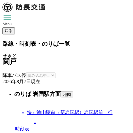
戻る
路線・時刻表・のりば一覧
せきど
関戸
降車バス停
2026年8月7日
現在
のりば 岩国駅方面
地図
快）徳山駅前（新岩国駅）岩国駅前 行
時刻表