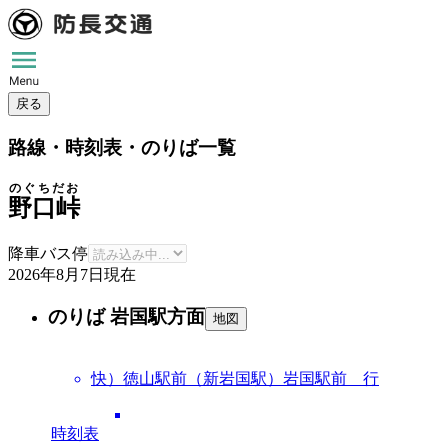
戻る
路線・時刻表・のりば一覧
のぐちだお
野口峠
降車バス停
2026年8月7日
現在
のりば 岩国駅方面
地図
快）徳山駅前（新岩国駅）岩国駅前 行
時刻表