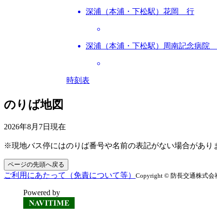
深浦（本浦・下松駅）花岡 行
深浦（本浦・下松駅）周南記念病院
時刻表
のりば地図
2026年8月7日
現在
※現地バス停にはのりば番号や名前の表記がない場合があり
ページの先頭へ戻る
ご利用にあたって（免責について等）
Copyright © 防長交通株式会社 All
Powered by