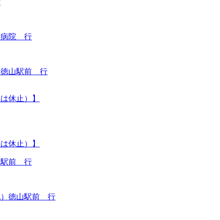
行
念病院 行
）徳山駅前 行
の間は休止）】
の間は休止）】
田駅前 行
地）徳山駅前 行