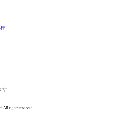
 行
ます
 rights reserved.