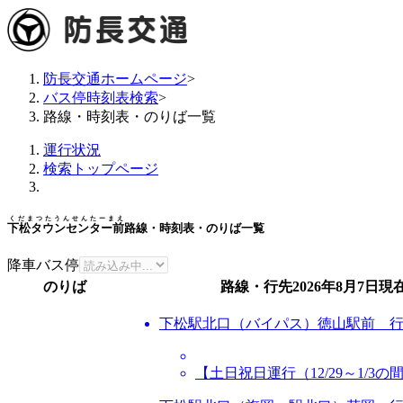
防長交通ホームページ
>
バス停時刻表検索
>
路線・時刻表・のりば一覧
運行状況
検索トップページ
くだまつたうんせんたーまえ
下松タウンセンター前
路線・時刻表・のりば一覧
降車バス停
のりば
路線・行先
2026年8月7日
現
下松駅北口（バイパス）徳山駅前 
【土日祝日運行（12/29～1/3