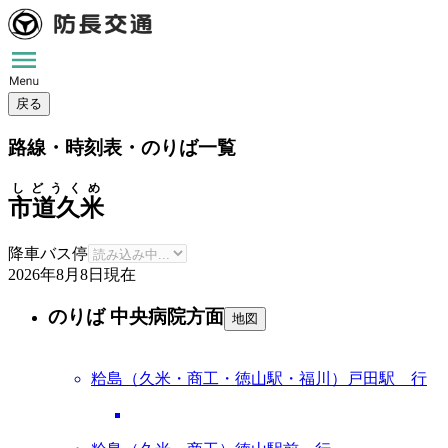
戻る
路線・時刻表・のりば一覧
しどうくめ
市道久米
降車バス停
2026年8月8日
現在
のりば 中央病院方面
地図
粭島（久米・商工・徳山駅・福川）戸田駅 行