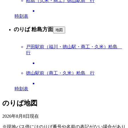
粭島（久米・商工）徳山駅前 行
時刻表
のりば 粭島方面
地図
戸田駅前（福川・徳山駅・商工・久米）粭島
行
徳山駅前（商工・久米）粭島 行
時刻表
のりば地図
2026年8月8日
現在
※現地バス停にはのりば番号や名前の表記がない場合があり