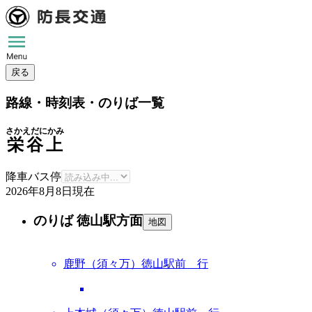
戻る
路線・時刻表・のりば一覧
さかえだにかみ
栄谷上
降車バス停
2026年8月8日
現在
のりば 徳山駅方面
地図
鹿野（須々万）徳山駅前 行