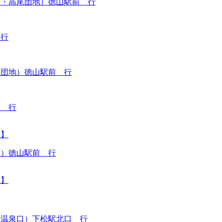
口・高尾団地）徳山駅前 行
 行
尾団地）徳山駅前 行
前 行
止】
万）徳山駅前 行
止】
米温泉口）下松駅北口 行