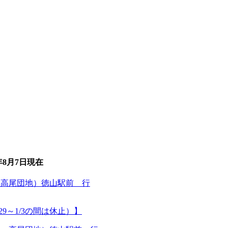
年8月7日
現在
・高尾団地）徳山駅前 行
29～1/3の間は休止）】