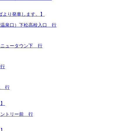
ばより発車します。】
米温泉口）下松高校入口 行
月ニュータウン下 行
 行
城 行
止】
カントリー前 行
止】