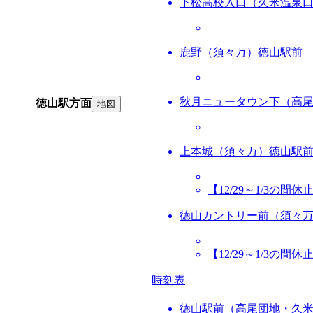
下松高校入口（久米温泉
鹿野（須々万）徳山駅前
秋月ニュータウン下（高
徳山駅方面
地図
上本城（須々万）徳山駅
【12/29～1/3の間休
徳山カントリー前（須々
【12/29～1/3の間休
時刻表
徳山駅前（高尾団地・久