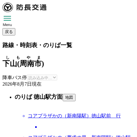
戻る
路線・時刻表・のりば一覧
しもやま
下山(周南市)
降車バス停
2026年8月7日
現在
のりば 徳山駅方面
地図
コアプラザかの（新南陽駅）徳山駅前 行