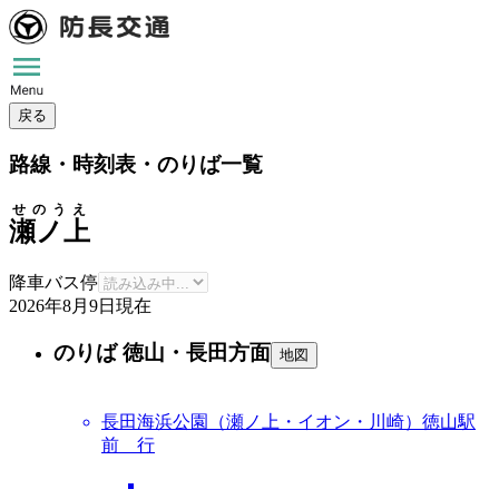
戻る
路線・時刻表・のりば一覧
せのうえ
瀬ノ上
降車バス停
2026年8月9日
現在
のりば 徳山・長田方面
地図
長田海浜公園（瀬ノ上・イオン・川崎）徳山駅
前 行