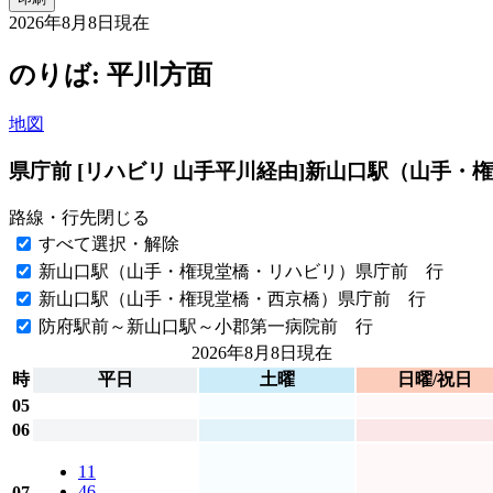
2026年8月8日
現在
のりば: 平川方面
地図
県庁前 [リハビリ 山手平川経由]
新山口駅（山手・権
路線・行先
閉じる
すべて選択・解除
新山口駅（山手・権現堂橋・リハビリ）県庁前 行
新山口駅（山手・権現堂橋・西京橋）県庁前 行
防府駅前～新山口駅～小郡第一病院前 行
2026年8月8日
現在
時
平日
土曜
日曜/祝日
05
06
11
46
07