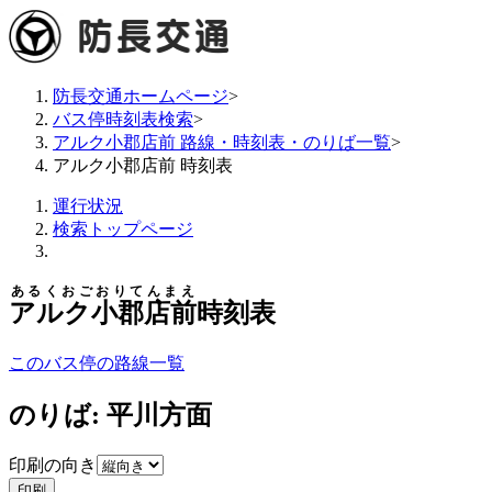
防長交通ホームページ
>
バス停時刻表検索
>
アルク小郡店前 路線・時刻表・のりば一覧
>
アルク小郡店前 時刻表
運行状況
検索トップページ
あるくおごおりてんまえ
アルク小郡店前
時刻表
このバス停の路線一覧
のりば: 平川方面
印刷の向き
印刷