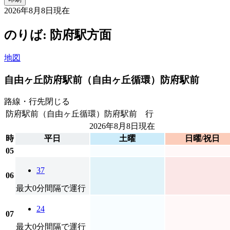
2026年8月8日
現在
のりば: 防府駅方面
地図
自由ヶ丘
防府駅前（自由ヶ丘循環）防府駅前
路線・行先
閉じる
防府駅前（自由ヶ丘循環）防府駅前 行
2026年8月8日
現在
時
平日
土曜
日曜/祝日
05
37
06
最大0分間隔で運行
24
07
最大0分間隔で運行