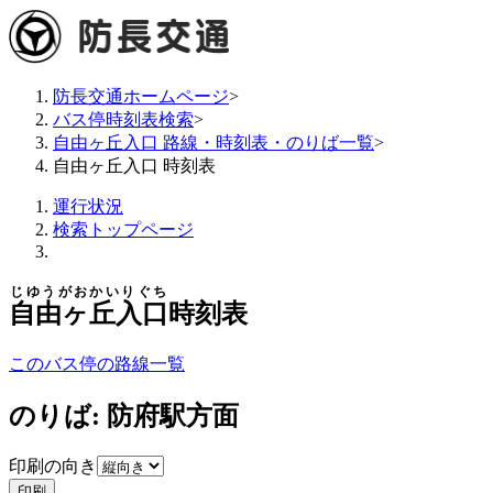
防長交通ホームページ
>
バス停時刻表検索
>
自由ヶ丘入口 路線・時刻表・のりば一覧
>
自由ヶ丘入口 時刻表
運行状況
検索トップページ
じゆうがおかいりぐち
自由ヶ丘入口
時刻表
このバス停の路線一覧
のりば: 防府駅方面
印刷の向き
印刷