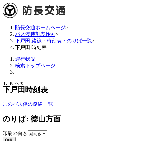
防長交通ホームページ
>
バス停時刻表検索
>
下戸田 路線・時刻表・のりば一覧
>
下戸田 時刻表
運行状況
検索トップページ
しもへた
下戸田
時刻表
このバス停の路線一覧
のりば: 徳山方面
印刷の向き
印刷