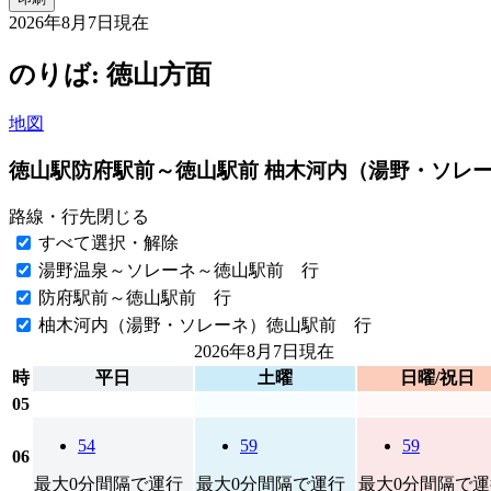
2026年8月7日
現在
のりば: 徳山方面
地図
徳山駅
防府駅前～徳山駅前 柚木河内（湯野・ソレ
路線・行先
閉じる
すべて選択・解除
湯野温泉～ソレーネ～徳山駅前 行
防府駅前～徳山駅前 行
柚木河内（湯野・ソレーネ）徳山駅前 行
2026年8月7日
現在
時
平日
土曜
日曜/祝日
05
54
59
59
06
最大0分間隔で運行
最大0分間隔で運行
最大0分間隔で運