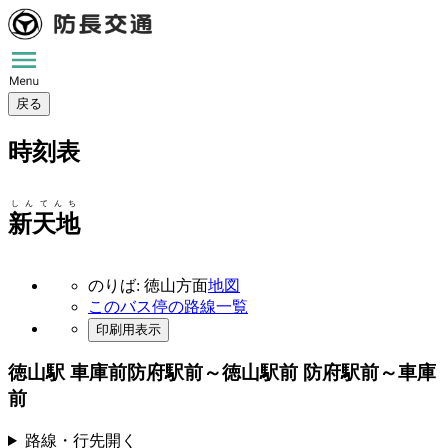
戻る
時刻表
しんてんち
新天地
のりば: 徳山方面
地図
このバス停の路線一覧
印刷用表示
徳山駅 車庫前
防府駅前～徳山駅前 防府駅前～車庫
前
路線・行先
開く