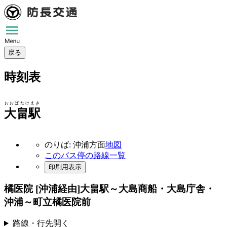
戻る
時刻表
おおばたけえき
大畠駅
のりば: 沖浦方面
地図
このバス停の路線一覧
印刷用表示
橘医院 [沖浦経由]
大畠駅～大島商船・大島庁舎・
沖浦～町立橘医院前
路線・行先
開く