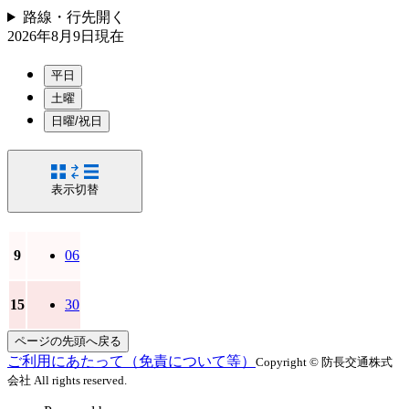
路線・行先
開く
2026年8月9日
現在
平日
土曜
日曜/祝日
表示切替
9
06
15
30
ページの先頭へ戻る
ご利用にあたって（免責について等）
Copyright © 防長交通株式
会社 All rights reserved.