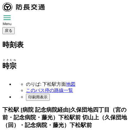
戻る
時刻表
ときむね
時宗
のりば: 下松駅方面
地図
このバス停の路線一覧
印刷用表示
下松駅 [病院 記念病院経由]
久保団地四丁目（宮の
前・記念病院・藤光）下松駅前 切山上（久保団地
（回）・記念病院・藤光）下松駅前