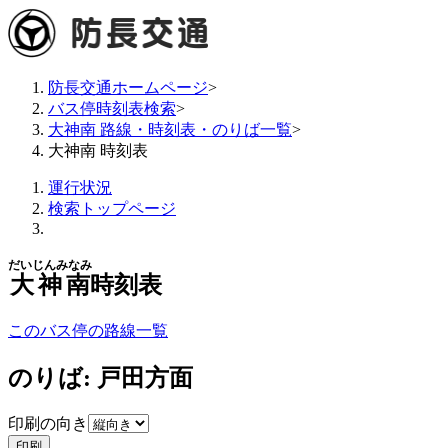
防長交通ホームページ
>
バス停時刻表検索
>
大神南 路線・時刻表・のりば一覧
>
大神南 時刻表
運行状況
検索トップページ
だいじんみなみ
大神南
時刻表
このバス停の路線一覧
のりば: 戸田方面
印刷の向き
印刷