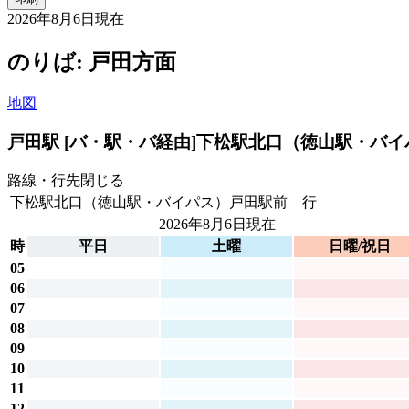
2026年8月6日
現在
のりば: 戸田方面
地図
戸田駅 [バ・駅・バ経由]
下松駅北口（徳山駅・バイ
路線・行先
閉じる
下松駅北口（徳山駅・バイパス）戸田駅前 行
2026年8月6日
現在
時
平日
土曜
日曜/祝日
05
06
07
08
09
10
11
12