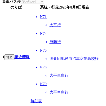
降車バス停
のりば
系統・行先
2026年8月8日
現在
N71
大平行
N74
沼商行
N75
1
接近情報
地図
徳倉団地経由沼津商業高校行
N78
大平車庫行
N79
大平車庫行
時刻表