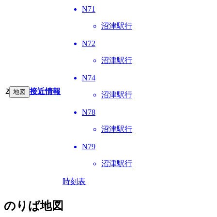
N71
沼津駅行
N72
沼津駅行
N74
2
接近情報
地図
沼津駅行
N78
沼津駅行
N79
沼津駅行
時刻表
のりば地図